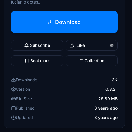
lucían bigotes...
Download
Subscribe
Like
65
Bookmark
Collection
Downloads
3K
Version
0.3.21
File Size
25.89 MB
Published
3 years ago
Updated
3 years ago