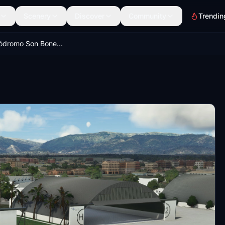
Scenery
Discover
Community
Trendin
LESB - Aeródromo Son Bonet (Palma de Mallorca, Spain)