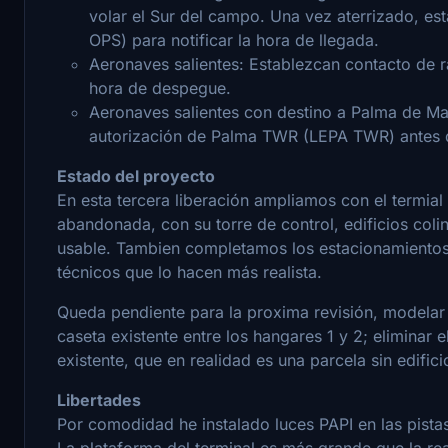
volar el Sur del campo. Una vez aterrizado, e
OPS) para notificar la hora de llegada.
Aeronaves salientes: Establezcan contacto de 
hora de despegue.
Aeronaves salientes con destino a Palma de Mal
autorización de Palma TWR (LEPA TWR) antes d
Estado del proyecto
En esta tercera liberación ampliamos con el termial
abandonada, con su torre de control, edificios col
usable. Tambien completamos los estacionamiento
técnicos que lo hacen más realista.
Queda pendiente para la proxima revisión, modelar la
caseta existente entre los hangares 1 y 2; eliminar el
existente, que en realidad es una parcela sin edifici
Libertades
Por comodidad he instalado luces PAPI en las pistas,
La plataforma del terminal es más grande que la re