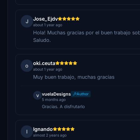
Jose_Ejdv
J
about 1 year ago
Hola! Muchas gracias por el buen trabajo so
Saludo.
oki.ceuta
o
about 1 year ago
Muy buen trabajo, muchas gracias
vuelaDesigns
Author
v
5 months ago
Gracias. A disfrutarlo
Ignando
I
almost 2 years ago