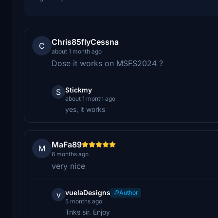
Chris85flyCessna
C
about 1 month ago
Dose it works on MSFS2024 ?
Stickmy
S
about 1 month ago
yes, it works
MaFa89
M
6 months ago
very nice
vuelaDesigns
Author
v
5 months ago
Tnks sir. Enjoy