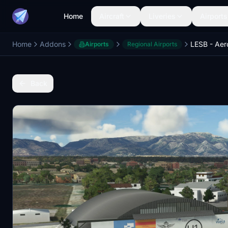
Home
Aircraft
Liveries
Airports
Home
Addons
Airports
Regional Airports
Back