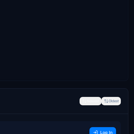
Newest
Oldest
Log In