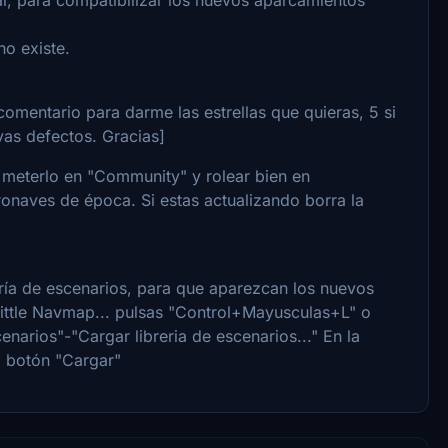
no existe.
s comentario para darme las estrellas que quieras, 5 si
vas defectos. Gracias]
, meterlo en "Community" y rolear bien en
ronaves de época. Si estas actualizando borra la
rería de escenarios, para que aparezcan los nuevos
Little Navmap... pulsas "Control+Mayusculas+L" o
narios"-"Cargar libreria de escenarios..." En la
l botón "Cargar"