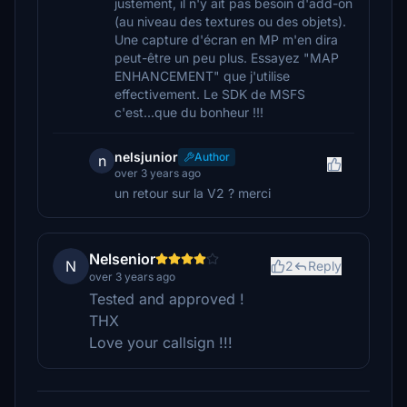
justement, il n'y ait pas besoin d'add-on
(au niveau des textures ou des objets).
Une capture d'écran en MP m'en dira
peut-être un peu plus. Essayez "MAP
ENHANCEMENT" que j'utilise
effectivement. Le SDK de MSFS
c'est...que du bonheur !!!
nelsjunior
Author
n
over 3 years ago
un retour sur la V2 ? merci
Nelsenior
N
2
Reply
over 3 years ago
Tested and approved !
THX
Love your callsign !!!