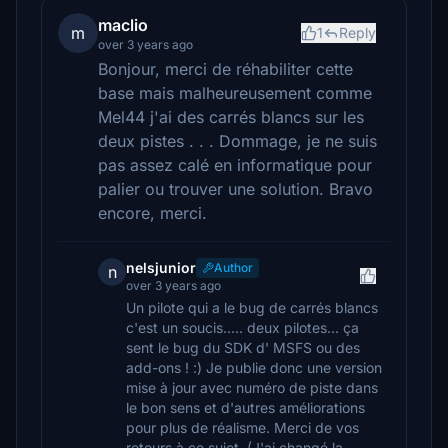
maclio
m
1
Reply
over 3 years ago
Bonjour, merci de réhabiliter cette
base mais malheureusement comme
Mel44 j'ai des carrés blancs sur les
deux pistes . . . Dommage, je ne suis
pas assez calé en informatique pour
palier ou trouver une solution. Bravo
encore, merci.
nelsjunior
Author
n
over 3 years ago
Un pilote qui a le bug de carrés blancs
c'est un soucis..... deux pilotes... ça
sent le bug du SDK d' MSFS ou des
add-ons ! :) Je publie donc une version
mise à jour avec numéro de piste dans
le bon sens et d'autres améliorations
pour plus de réalisme. Merci de vos
retours à ce sujet. (J'ai changé la