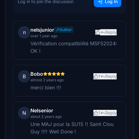
Log in to join the discussion
Log In
nelsjunior
Author
n
Reply
over 1 year ago
Vérification compatibilité MSFS2024:
OK !
Bobo
B
1
Reply
almost 2 years ago
merci bien !!!
Nelsenior
N
1
Reply
about 2 years ago
Une MAJ pour la SU15 !! Saint Clou
Guy !!!! Well Done !