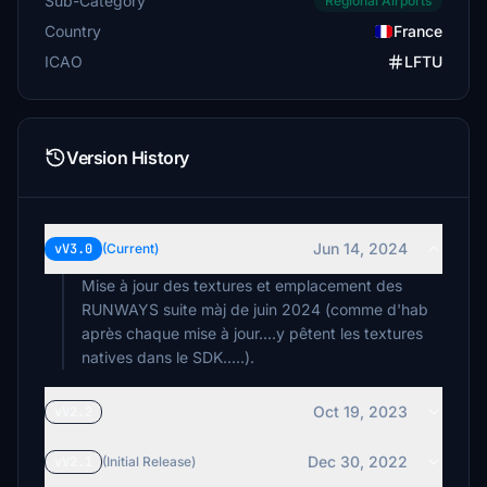
Sub-Category
Regional Airports
Country
France
ICAO
LFTU
Version History
Jun 14, 2024
vV3.0
(Current)
Mise à jour des textures et emplacement des
RUNWAYS suite màj de juin 2024 (comme d'hab
après chaque mise à jour....y pêtent les textures
natives dans le SDK.....).
Oct 19, 2023
vV2.2
Dec 30, 2022
vV2.1
(Initial Release)