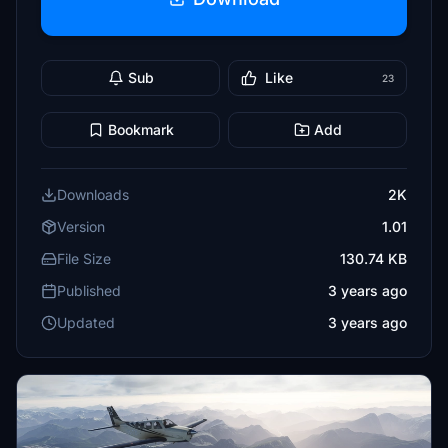
Sub
Like
23
Bookmark
Add
Downloads
2K
Version
1.01
File Size
130.74 KB
Published
3 years ago
Updated
3 years ago