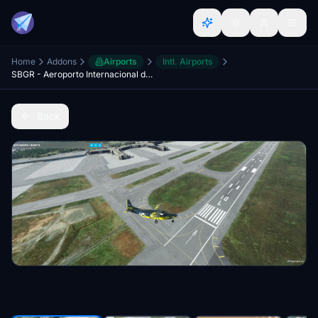
Home
Addons
Airports
Intl. Airports
SBGR - Aeroporto Internacional de Guarulhos - Pistas 10L/28R e 10R/28L
Back