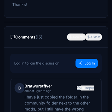
Thanks!
Comments
(15)
Newest
Oldest
Log in to join the discussion
Log In
Bratwurstflyer
B
Reply
almost 3 years ago
I have just copied the folder in the
community folder next to the other
mods, but I still have the wrong