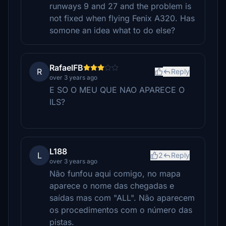
runways 9 and 27 and the problem is
not fixed when flying Fenix A320. Has
somone an idea what to do else?
RafaelFB
R
Reply
over 3 years ago
E SO O MEU QUE NAO APARECE O
ILS?
L188
L
2
Reply
over 3 years ago
Não funfou aqui comigo, no mapa
aparece o nome das chegadas e
saídas mas com "ALL". Não aparecem
os procedimentos com o número das
pistas.