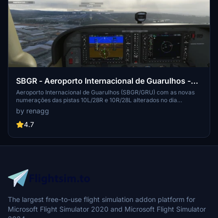
SBGR - Aeroporto Internacional de Guarulhos -
Pistas 10L/28R e 10R/28L
Aeroporto Internacional de Guarulhos (SBGR/GRU) com as novas
numerações das pistas 10L/28R e 10R/28L alterados no dia
08/09/2022 00:00 UTC. Nesta versão foi feito a atualização do ILS
by renagg
das pistas 10/28 de Guarulhos que não estavam funcionando
conforme alguns usuários informaram.
4.7
The largest free-to-use flight simulation addon platform for
Microsoft Flight Simulator 2020 and Microsoft Flight Simulator