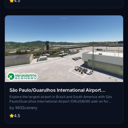
4.5
donation to enable the production of more scenarios.
São Paulo/Guarulhos International Airport
(GRU/SBGR)
Explore the largest airport in Brazil and South America with São
Paulo/Guarulhos International Airport (GRU/SBGR) add-on for
Microsoft Flight Simulator. This free scenery features updated
by MGScenery
numbers, night lighting, and a forecast for version 2.0 with more
detailed modeling. Installation is simple - just unzip and place the
4.5
folder in your community folder to enjoy the immersive experience.