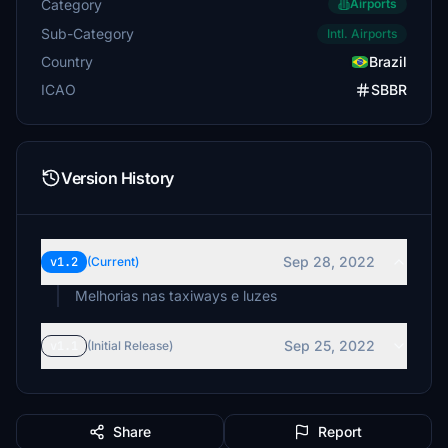
Category
Airports
Sub-Category
Intl. Airports
Country
Brazil
ICAO
SBBR
Version History
Sep 28, 2022
v1.2
(Current)
Melhorias nas taxiways e luzes
Sep 25, 2022
v1.1
(Initial Release)
Share
Report