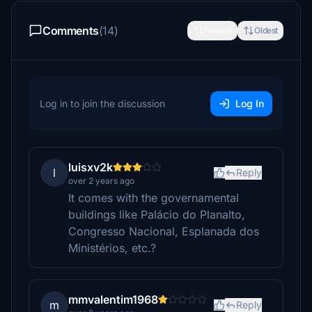
Comments
(14)
Newest
Oldest
Log in to join the discussion
Log In
luisxv2k
l
Reply
over 2 years ago
It comes with the governamental
buildings like Palácio do Planalto,
Congresso Nacional, Esplanada dos
Ministérios, etc.?
mmvalentim1968
m
Reply