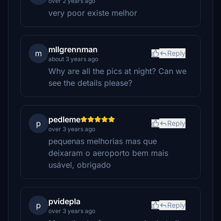
over 2 years ago
very poor existe melhor
mllgrennman
m
Reply
about 3 years ago
Why are all the pics at night? Can we
see the details please?
pedleme
p
Reply
over 3 years ago
pequenas melhorias mas que
deixaram o aeroporto bem mais
usável, obrigado
pvidepla
p
Reply
over 3 years ago