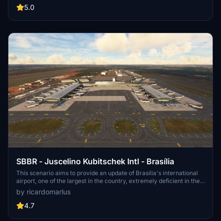
elements for an immersive flight experience. Simply extract the
5.0
folder to your Community folder and explore this iconic South
American airport.
SBBR - Juscelino Kubitschek Intl - Brasília
This scenario aims to provide an update of Brasilia's international
airport, one of the largest in the country, extremely deficient in the
base game. Made with default MSFS scenery. World Update IV and
by ricardomarlus
Asobo YSSY/EGLL (terminals) required, but not mandatory
4.7