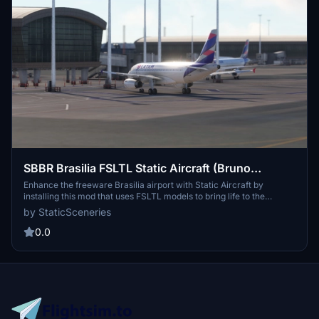
SBBR Brasilia FSLTL Static Aircraft (Bruno
Reichert)
Enhance the freeware Brasilia airport with Static Aircraft by
installing this mod that uses FSLTL models to bring life to the
scenery without needing the FSLTL Injector. Note that these static
by StaticSceneries
models do not cause any FPS loss and are for visual enhancement
only. Make sure to have the FSLTL Base models installed before
0.0
adding this to your community folder.