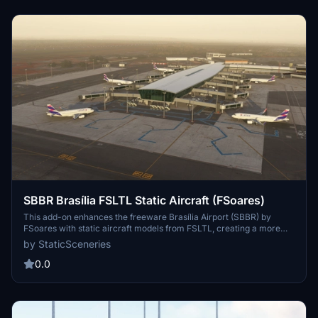
SBBR Brasília FSLTL Static Aircraft (FSoares)
This add-on enhances the freeware Brasília Airport (SBBR) by
FSoares with static aircraft models from FSLTL, creating a more
vibrant airport environment without the need for the FSLTL Injector.
by StaticSceneries
Users must ensure that in-sim traffic is turned off to avoid
overlapping models and should have the FSLTL Base models
0.0
installed. Note that some gates may be unusable due to the
placement of static aircraft, and there is no impact on frame rates.
Installation is straightforward by adding the provided folder to the
community folder.