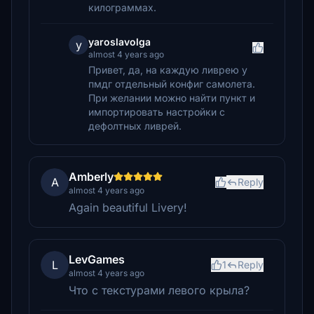
килограммах.
yaroslavolga
y
almost 4 years ago
Привет, да, на каждую ливрею у
пмдг отдельный конфиг самолета.
При желании можно найти пункт и
импортировать настройки с
дефолтных ливрей.
Amberly
A
Reply
almost 4 years ago
Again beautiful Livery!
LevGames
L
1
Reply
almost 4 years ago
Что с текстурами левого крыла?