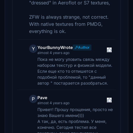
"dressed" in Aeroflot or S7 textures,
ZFW is always strange, not correct.
With native textures from PMDG,
everything is ok.
YourBunnyWrote
Author
Y
almost 4 years ago
Пока не могу уловить связь между
набором текстур и физикой модели.
Если еще кто то отпишется с
подобной проблемой, то "данный
автор " постарается разобраться.
Pave
P
almost 4 years ago
Привет! Прошу прощения, просто не
знаю Вашего имени))))
А так, да, есть проблема. У меня,
конечно. Сегодня тестил все