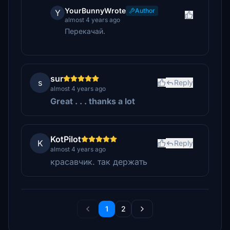
YourBunnyWrote
Author
Y
almost 4 years ago
Перекачай.
sur
s
Reply
almost 4 years ago
Great . . . thanks a lot
KotPilot
K
Reply
almost 4 years ago
красавчик. так держать
1
2