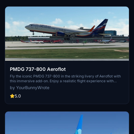
PMDG 737-800 Aeroflot
Fly the iconic PMDG 737-800 in the striking livery of Aeroflot with
this immersive add-on. Enjoy a realistic flight experience with
detailed cockpit instrumentation and accurate flight dynamics.
by YourBunnyWrote
Perfect for fans of Aeroflot and commercial aviation enthusiasts
alike.
5.0