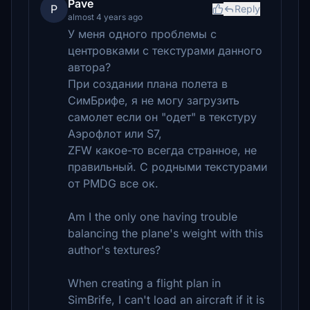
Pave
P
Reply
almost 4 years ago
У меня одного проблемы с
центровками с текстурами данного
автора?
При создании плана полета в
СимБрифе, я не могу загрузить
самолет если он "одет" в текстуру
Аэрофлот или S7,
ZFW какое-то всегда странное, не
правильный. С родными текстурами
от PMDG все ок.
Am I the only one having trouble
balancing the plane's weight with this
author's textures?
When creating a flight plan in
SimBrife, I can't load an aircraft if it is