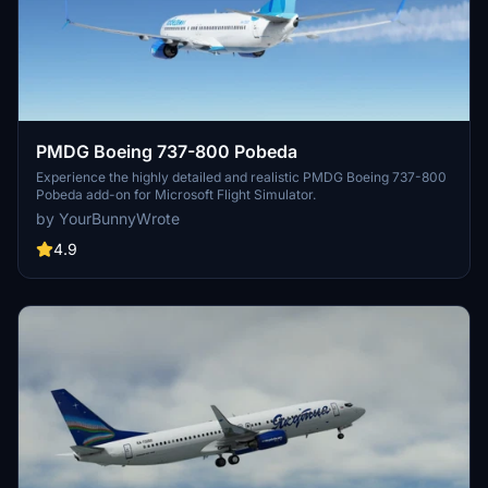
PMDG Boeing 737-800 Pobeda
Experience the highly detailed and realistic PMDG Boeing 737-800
Pobeda add-on for Microsoft Flight Simulator.
by YourBunnyWrote
4.9