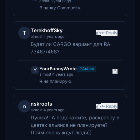
about 3 years ago
В папку Community.
TerekhoffSky
T
Reply
almost 4 years ago
Будет ли CARGO вариант для RA-
73467/468?
YourBunnyWrote
Author
Y
almost 4 years ago
Я не планирую.
nskroofs
n
Reply
almost 4 years ago
Пушка!! А подскажите, раскраску в
цветах альянса не планируете?
Прям очень ждут люди))