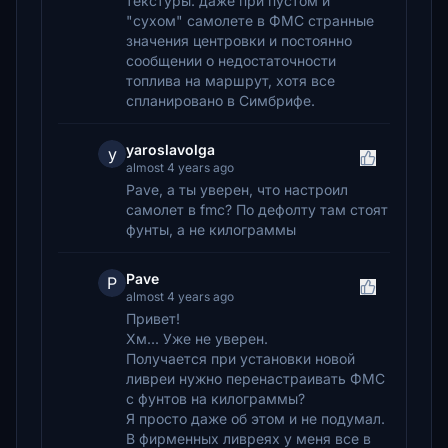
текстуры. даже при пустом и
"сухом" самолете в ФМС странные
значения центровки и постоянно
сообщении о недостаточности
топлива на маршрут, хотя все
спланировано в Симбрифе.
yaroslavolga
y
almost 4 years ago
Pave, а ты уверен, что настроил
самолет в fmc? По дефолту там стоят
фунты, а не килограммы
Pave
P
almost 4 years ago
Привет!
Хм... Уже не уверен.
Получается при установки новой
ливреи нужно перенастраивать ФМС
с фунтов на килограммы?
Я просто даже об этом и не подумал.
В фирменных ливреях у меня все в