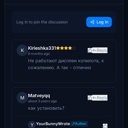
Log in to join the discussion
Log In
Kirieshka331
K
Reply
8 months ago
Не работают дисплеи копилота, к
сожалению. А так - отлично
Matveyqq
M
Reply
about 3 years ago
как установить?
YourBunnyWrote
Author
Y