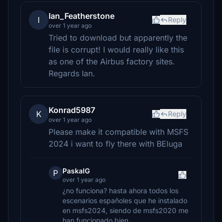
Ian_Featherstone
I
Reply
over 1 year ago
Tried to download but apparently the
file is corrupt! I would really like this
as one of the Airbus factory sites.
Regards Ian.
Konrad5987
K
Reply
over 1 year ago
Please make it compatible with MSFS
2024 i want to fly there with BEluga
PaskalG
P
over 1 year ago
¿no funciona? hasta ahora todos los
escenarios españoles que he instalado
en msfs2024, siendo de msfs2020 me
han funcionado bien.