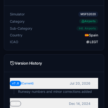
Simulator
MSFS2020
Category
Airports
Sub-Category
Intl. Airports
Country
Spain
ICAO
LEGT
Version History
Jul 20, 2026
v7.0
(Current)
Runway numbers and minor corrections added
Dec 14, 2024
v6.0