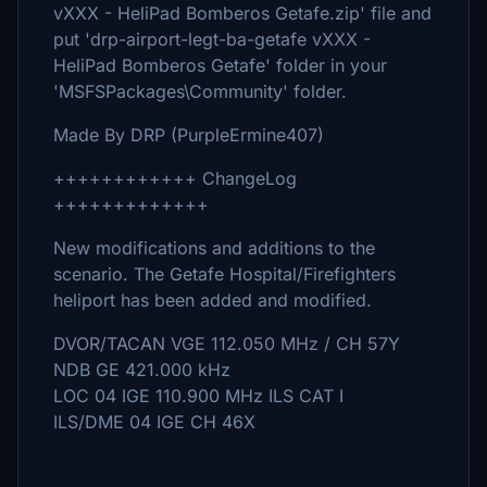
vXXX - HeliPad Bomberos Getafe.zip' file and
put 'drp-airport-legt-ba-getafe vXXX -
HeliPad Bomberos Getafe' folder in your
'MSFSPackages\Community' folder.
Made By DRP (PurpleErmine407)
++++++++++++ ChangeLog
+++++++++++++
New modifications and additions to the
scenario. The Getafe Hospital/Firefighters
heliport has been added and modified.
DVOR/TACAN VGE 112.050 MHz / CH 57Y
NDB GE 421.000 kHz
LOC 04 IGE 110.900 MHz ILS CAT I
ILS/DME 04 IGE CH 46X