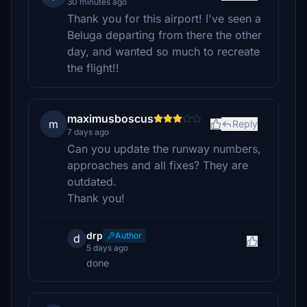
30 minutes ago
Thank you for this airport! I've seen a
Beluga departing from there the other
day, and wanted so much to recreate
the flight!!
maximusboscus
m
Reply
7 days ago
Can you update the runway numbers,
approaches and all fixes? They are
outdated.
Thank you!
drp
Author
d
5 days ago
done