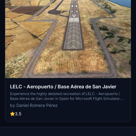
LELC - Aeropuerto / Base Aérea de San Javier
Experience the highly detailed recreation of LELC - Aeropuerto /
Base Aérea de San Javier in Spain for Microsoft Flight Simulator.
Explore this military air base and former civilian airport, owned by
by Daniel Romera Pérez
the Spanish Air and Space Force, featuring accurate details and
surroundings. Perfect for training purposes and immersive flights in
3.5
the beautiful region of Murcia.