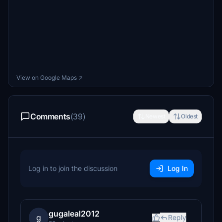
View on Google Maps ↗
Comments
(39)
Newest
Oldest
Log in to join the discussion
Log In
gugaleal2012
g
Reply