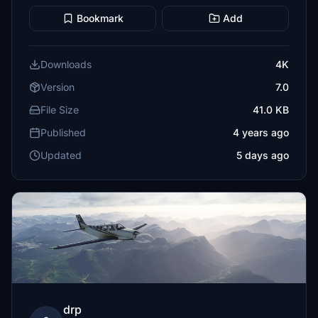
Bookmark
Add
Downloads
4K
Version
7.0
File Size
41.0 KB
Published
4 years ago
Updated
5 days ago
drp