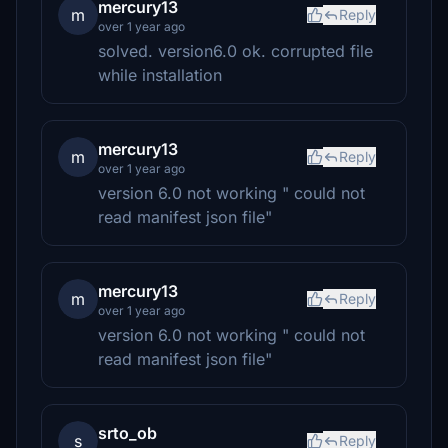
mercury13
m
Reply
over 1 year ago
solved. version6.0 ok. corrupted file
while installation
mercury13
m
Reply
over 1 year ago
version 6.0 not working " could not
read manifest json file"
mercury13
m
Reply
over 1 year ago
version 6.0 not working " could not
read manifest json file"
srto_ob
s
Reply