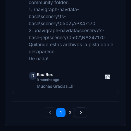
community folder:
1. \navigraph-navdata-
base\scenery\fs-
base\scenery\0502\APX47170
2. \navigraph-navdata\scenery\fs-
base-jep\scenery\0502\NAX47170
Quitando estos archivos la pista doble
desaparece.
De nada!
RaulRex
R
9 months ago
Muchas Gracias...!!!
1
2