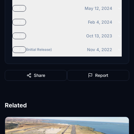
May 12, 2024
v5.0
Feb 4, 2024
v4.0
Oct 13, 2023
v3.0
Nov 4, 2022
v2.0
(Initial Release)
Share
Report
Related