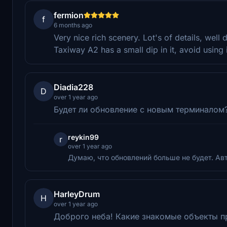
fermion
f
6 months ago
Very nice rich scenery. Lot's of details, well
Taxiway A2 has a small dip in it, avoid using it,
Diadia228
D
over 1 year ago
Будет ли обновление с новым терминалом
reykin99
r
over 1 year ago
Думаю, что обновлений больше не будет. Ав
HarleyDrum
H
over 1 year ago
Доброго неба! Какие знакомые объекты пр