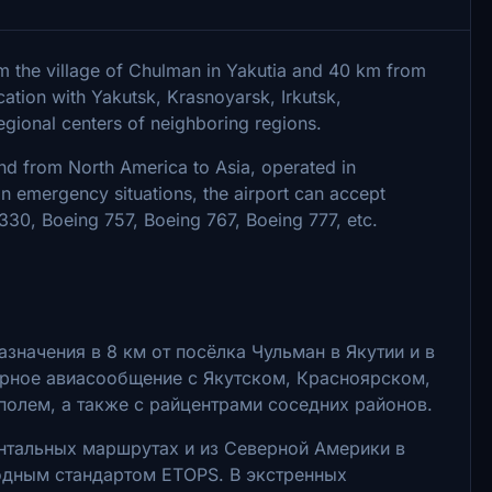
m the village of Chulman in Yakutia and 40 km from
cation with Yakutsk, Krasnoyarsk, Irkutsk,
egional centers of neighboring regions.
 and from North America to Asia, operated in
n emergency situations, the airport can accept
330, Boeing 757, Boeing 767, Boeing 777, etc.
начения в 8 км от посёлка Чульман в Якутии и в
ярное авиасообщение с Якутском, Красноярском,
олем, а также с райцентрами соседних районов.
нтальных маршрутах и из Северной Америки в
одным стандартом ETOPS. В экстренных