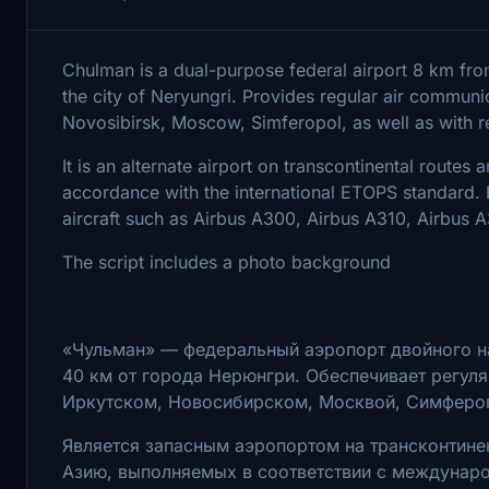
Chulman is a dual-purpose federal airport 8 km fro
the city of Neryungri. Provides regular air communi
Novosibirsk, Moscow, Simferopol, as well as with r
It is an alternate airport on transcontinental routes
accordance with the international ETOPS standard. I
aircraft such as Airbus A300, Airbus A310, Airbus A
The script includes a photo background
«Чульман» — федеральный аэропорт двойного наз
40 км от города Нерюнгри. Обеспечивает регул
Иркутском, Новосибирском, Москвой, Симфероп
Является запасным аэропортом на трансконтине
Азию, выполняемых в соответствии с междунар