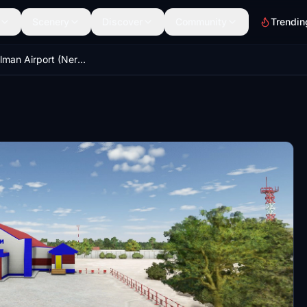
Scenery
Discover
Community
Trendin
UELL - Chulman Airport (Neryungri)