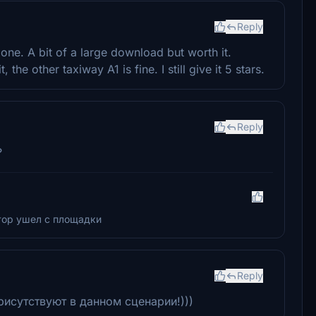
Reply
 done. A bit of a large download but worth it.
 the other taxiway A1 is fine. I still give it 5 stars.
Reply
?
тор ушел с площадки
Reply
исутствуют в данном сценарии!)))