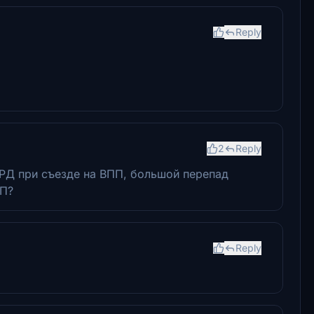
Reply
2
Reply
 РД при съезде на ВПП, большой перепад
ПП?
Reply