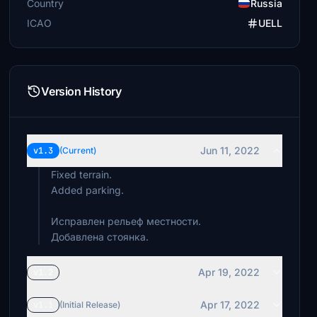
Country
Russia
ICAO
UELL
Version History
Jun 11, 2022
v1.3
(Current)
Fixed terrain.
Added parking.
Исправлен рельеф местности.
Добавлена стоянка.
Apr 19, 2022
v1.2
Apr 17, 2022
v1.1
(Initial Release)