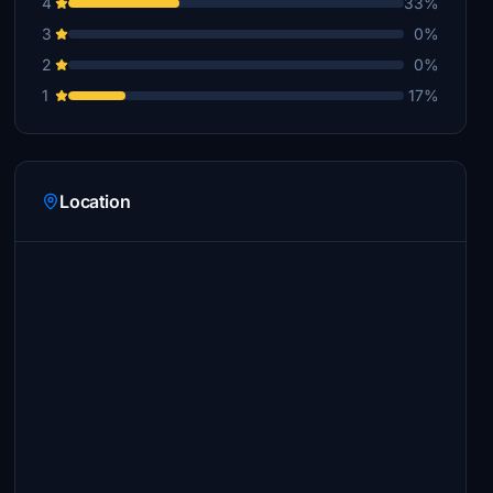
4
33%
3
0%
2
0%
1
17%
Location