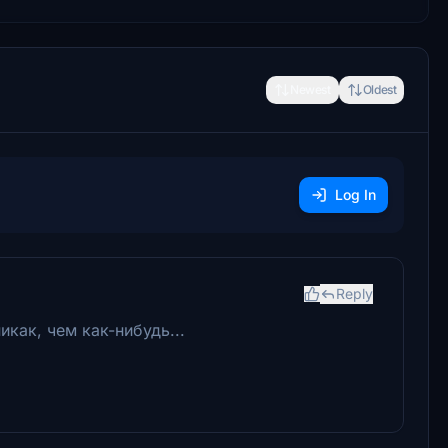
Newest
Oldest
Log In
Reply
икак, чем как-нибудь...