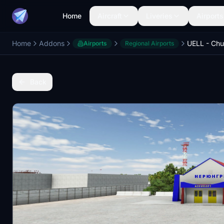
Home
Aircraft
Liveries
Airports
Home
Addons
Airports
Regional Airports
Back