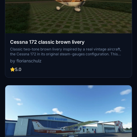
Cessna 172 classic brown livery
Classic two-tone brown livery inspired by a real vintage aircraft,
the Cessna 172 in its original steam-gauges configuration. This
livery replicates the D-EHCP from Hassfurt (EDQT) in the mid-
by florianschulz
2000s, without the German flag on the vertical stabilizer.
Customize your Cessna 172 with this nostalgic livery for a touch of
5.0
retro charm. Additional file available for those who prefer the
German flag included on the tail.