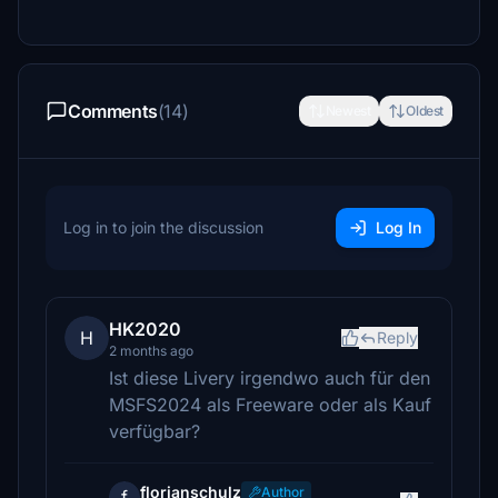
Comments
(14)
Newest
Oldest
Log in to join the discussion
Log In
HK2020
H
Reply
2 months ago
Ist diese Livery irgendwo auch für den
MSFS2024 als Freeware oder als Kauf
verfügbar?
florianschulz
Author
f