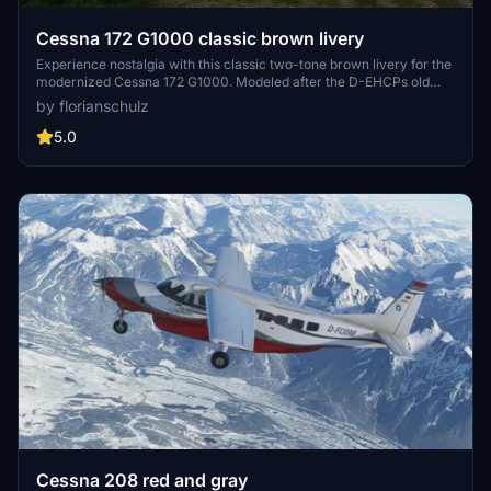
Cessna 172 G1000 classic brown livery
Experience nostalgia with this classic two-tone brown livery for the
modernized Cessna 172 G1000. Modeled after the D-EHCPs old
livery from the mid-2000s, this livery brings a touch of retro charm
by florianschulz
to your flights. Customize your aircraft without the German flag on
the vertical stabilizer and enjoy the dynamic custom registration
5.0
font (Amarillo USAF).
Cessna 208 red and gray