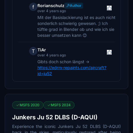
florianschulz
Author
f
over 4 years ago
Mit der Basislackierung ist es auch nicht
sonderlich schwierig gewesen. ;) Ich
tüftle grad in Blender ob und wie ich sie
besser umsetzen kann 😊
TiAr
T
over 4 years ago
Gibts doch schon längst ->
https://edrm-repaints.com/aircraft?
id=ju52
MSFS 2020
MSFS 2024
Junkers Ju 52 DLBS (D-AQUI)
Experience the iconic Junkers Ju 52 DLBS (D-AQUI)
back in the skies, meticulously restored after being