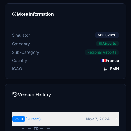
More Information
Simulator
MSFS2020
Category
Airports
Sub-Category
Regional Airports
Country
France
ICAO
LFMH
Version History
Nov 7, 2024
v3.0
(Current)
::::::::: FR :::::::::