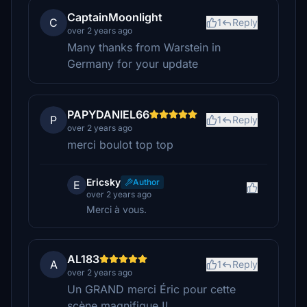
CaptainMoonlight
C
1
Reply
over 2 years ago
Many thanks from Warstein in
Germany for your update
PAPYDANIEL66
P
1
Reply
over 2 years ago
merci boulot top top
Ericsky
Author
E
over 2 years ago
Merci à vous.
AL183
A
1
Reply
over 2 years ago
Un GRAND merci Éric pour cette
scène magnifique !!