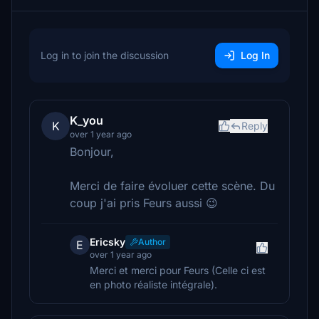
Log in to join the discussion
Log In
K_you
K
Reply
over 1 year ago
Bonjour,
Merci de faire évoluer cette scène. Du
coup j'ai pris Feurs aussi 😉
Ericsky
Author
E
over 1 year ago
Merci et merci pour Feurs (Celle ci est
en photo réaliste intégrale).