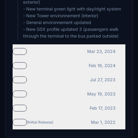
exterior)
- New terminal green light with day/night system
- New Tower environnement (interior)
- General environnement updated
- New GSX profile updated 3 (passengers walk
through the terminal to the bus parked outside)
Mar 23, 2024
v2.0
Feb 16, 2024
v1.5
Jul 27, 2023
v1.4
May 19, 2023
v1.3
Feb 17, 2023
v1.2
Mar 1, 2022
v1.1
(Initial Release)