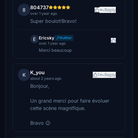
804737
8
Reply
over 1 year ago
Super boulot!Bravo!
Ericsky
Author
E
over 1 year ago
Merci beaucoup
K_you
K
1
Reply
about 2 years ago
Bonjour,
Un grand merci pour faire évoluer
cette scène magnifique.
Bravo 😉