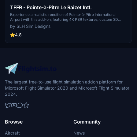
TFFR - Pointe-à-Pitre Le Raizet Intl.
Experience a realistic rendition of Pointe-à-Pitre International
Airport with this add-on, featuring 4K PBR textures, custom 3D
models, dynamic night lighting, and a modelled terminal interior.
by SLH Sim Designs
Serving as the main hub for Air Caraïbes and Air Antilles Express,
this airport is located in Abymes, Guadeloupe, just north of Pointe-
4.8
à-Pitre.
The largest free-to-use flight simulation addon platform for
Microsoft Flight Simulator 2020 and Microsoft Flight Simulator
2024.
Browse
Community
Aircraft
News