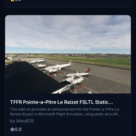
textures, and static GA aircraft placement for a more realistic
airport environment.
TFFR Pointe–a–Pitre Le Raizet FSLTL Static
Aircraft
This add-on provides an enhancement for the Pointe-a-Pitre Le
Raizet Airport in Microsoft Flight Simulator, using static aircraft
models from FSLTL. It enhances the airports ambiance without
by bilou935
requiring the FSLTL Injector and ensures no impact on frame rates.
Note that some gates may be blocked due to the placement of the
0.0
static aircraft, and the FSLTL Base models are required for use.