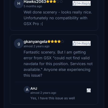
Hawks2063
H
1
Reply
5 months ago
Well done scenery - looks really nice.
Unfortunately no compatibility with
GSX Pro :(
gkanyangela
g
1
Reply
almost 2 years ago
Fantastic scenery. But I am getting
error from GSX "could not find valid
navdata for this position. Services not
available." Anyone else experiencing
this issue?
AHJ
A
almost 2 years ago
Yes, I have this issue as well