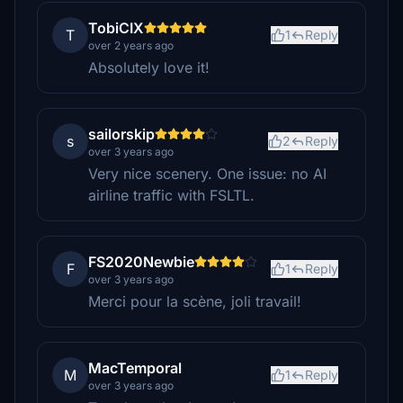
TobiCIX
T
1
Reply
over 2 years ago
Absolutely love it!
sailorskip
s
2
Reply
over 3 years ago
Very nice scenery. One issue: no AI
airline traffic with FSLTL.
FS2020Newbie
F
1
Reply
over 3 years ago
Merci pour la scène, joli travail!
MacTemporal
M
1
Reply
over 3 years ago