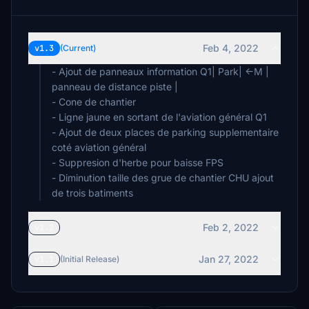
Feb 4, 2022
v1.3
(Current)
- Ajout de panneaux information Q1| Park| <-M |
panneau de distance piste |
- Cone de chantier
- Ligne jaune en sortant de l'aviation général Q1
- Ajout de deux places de parking supplementaire
coté aviation général
- Suppresion d'herbe pour baisse FPS
- Diminution taille des grue de chantier CHU ajout
de trois batiments
Feb 2, 2022
v1.2
Jan 27, 2022
v1.1
(Initial Release)