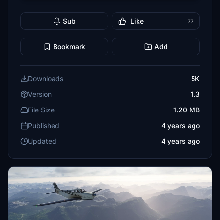
Sub
Like
77
Bookmark
Add
Downloads
5K
Version
1.3
File Size
1.20 MB
Published
4 years ago
Updated
4 years ago