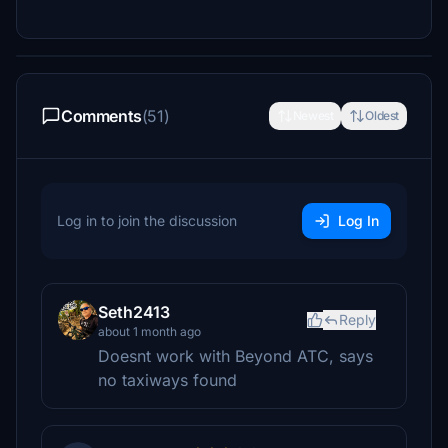
Comments
(51)
Newest
Oldest
Log in to join the discussion
Log In
Seth2413
Reply
about 1 month ago
Doesnt work with Beyond ATC, says
no taxiways found