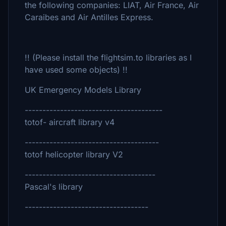
the following companies: LIAT, Air France, Air
Caraibes and Air Antilles Express.
!! (Please install the flightsim.to libraries as I
have used some objects) !!
UK Emergency Models Library
---------------------------------------
totof- aircraft library v4
--------------------------------------
totof helicopter library V2
-------------------------------------
Pascal's library
-----------------------------------