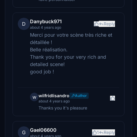
Danybuck971
D
Reply
about 4 years ago
Merci pour votre scène très riche et
détaillée !
Belle réalisation.
Thank you for your very rich and
detailed scene!
good job !
wilfridlisandro
Author
w
about 4 years ago
Thanks you it's pleasure
Gael06600
G
1
Reply
about 4 years ago