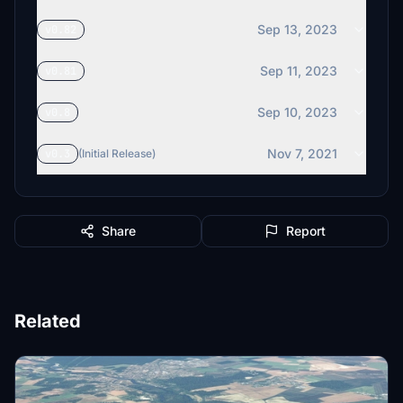
Sep 13, 2023
v0.82
Sep 11, 2023
v0.81
Sep 10, 2023
v0.8
Nov 7, 2021
v0.3
(Initial Release)
Share
Report
Related