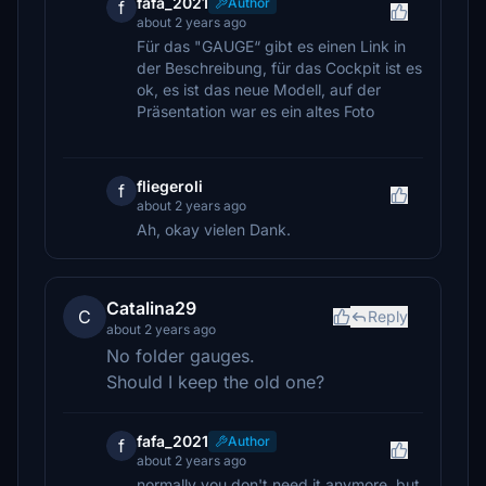
fafa_2021
Author
f
about 2 years ago
Für das "GAUGE“ gibt es einen Link in
der Beschreibung, für das Cockpit ist es
ok, es ist das neue Modell, auf der
Präsentation war es ein altes Foto
fliegeroli
f
about 2 years ago
Ah, okay vielen Dank.
Catalina29
C
Reply
about 2 years ago
No folder gauges.
Should I keep the old one?
fafa_2021
Author
f
about 2 years ago
normally you don't need it anymore, but