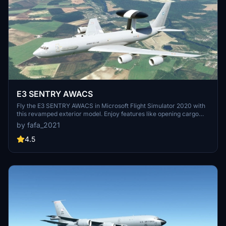
E3 SENTRY AWACS
Fly the E3 SENTRY AWACS in Microsoft Flight Simulator 2020 with
this revamped exterior model. Enjoy features like opening cargo
and personal doors. A freeware aircraft with detailed textures and
by fafa_2021
sounds - a must-have addition to your fleet. Please note, this
aircraft is for personal use only and not for sale or redistribution.
4.5