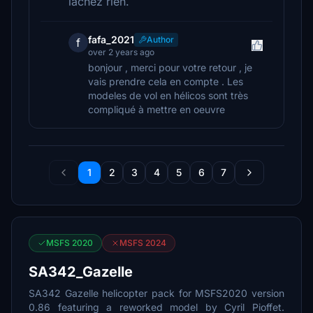
lâchez rien.
fafa_2021
Author
f
over 2 years ago
bonjour , merci pour votre retour , je
vais prendre cela en compte . Les
modeles de vol en hélicos sont très
compliqué à mettre en oeuvre
1
2
3
4
5
6
7
MSFS 2020
MSFS 2024
SA342_Gazelle
SA342 Gazelle helicopter pack for MSFS2020 version
0.86 featuring a reworked model by Cyril Pioffet.