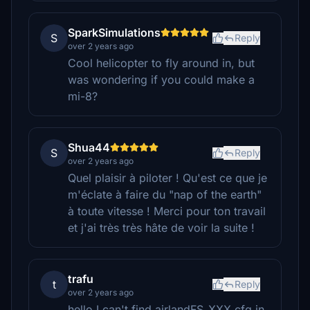
SparkSimulations
S
Reply
over 2 years ago
Cool helicopter to fly around in, but
was wondering if you could make a
mi-8?
Shua44
S
Reply
over 2 years ago
Quel plaisir à piloter ! Qu'est ce que je
m'éclate à faire du "nap of the earth"
à toute vitesse ! Merci pour ton travail
et j'ai très très hâte de voir la suite !
trafu
t
Reply
over 2 years ago
hello I can't find airlandFS_XXX.cfg in