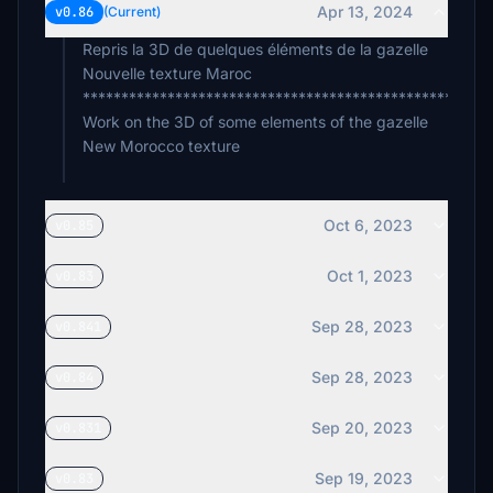
Apr 13, 2024
v0.86
(Current)
Repris la 3D de quelques éléments de la gazelle
Nouvelle texture Maroc
************************************************
Work on the 3D of some elements of the gazelle
New Morocco texture
Oct 6, 2023
v0.85
Oct 1, 2023
v0.83
Sep 28, 2023
v0.841
Sep 28, 2023
v0.84
Sep 20, 2023
v0.831
Sep 19, 2023
v0.83