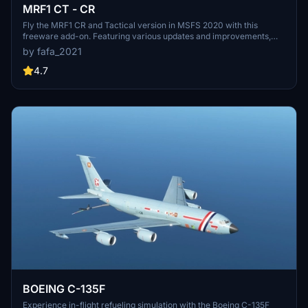
MRF1 CT - CR
Fly the MRF1 CR and Tactical version in MSFS 2020 with this
freeware add-on. Featuring various updates and improvements,
this aircraft originated from FSX and P3D, now optimized for your
by fafa_2021
flights over France. Take note of its Work In Progress status,
acknowledging potential bugs and ongoing enhancements.
4.7
BOEING C-135F
Experience in-flight refueling simulation with the Boeing C-135F