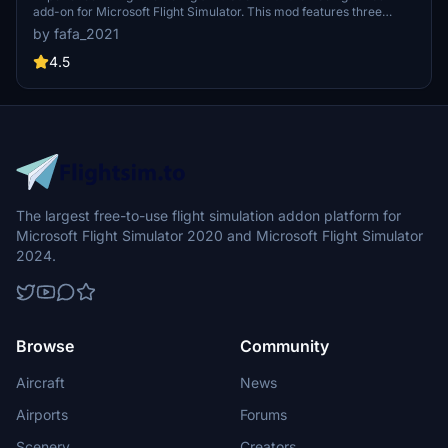
add-on for Microsoft Flight Simulator. This mod features three
different models for multiplayer use, including various refueling
by fafa_2021
configurations. Enjoy realistic animations and functional doors for
added immersion in your virtual flights. Please note that this aircraft
4.5
is distributed as freeware and must not be sold or distributed for
profit.
The largest free-to-use flight simulation addon platform for
Microsoft Flight Simulator 2020 and Microsoft Flight Simulator
2024.
Browse
Community
Aircraft
News
Airports
Forums
Scenery
Creators