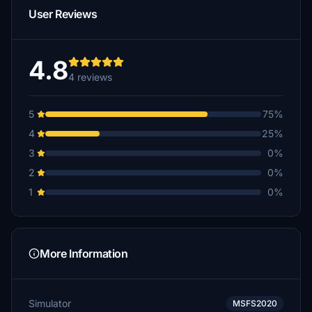
User Reviews
4.8
4 reviews
5
75%
4
25%
3
0%
2
0%
1
0%
More Information
Simulator
MSFS2020