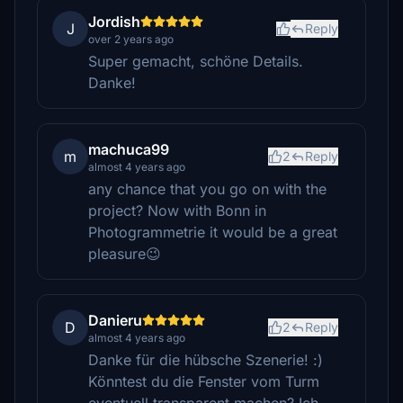
Jordish
J
Reply
over 2 years ago
Super gemacht, schöne Details.
Danke!
machuca99
m
2
Reply
almost 4 years ago
any chance that you go on with the
project? Now with Bonn in
Photogrammetrie it would be a great
pleasure😉
Danieru
D
2
Reply
almost 4 years ago
Danke für die hübsche Szenerie! :)
Könntest du die Fenster vom Turm