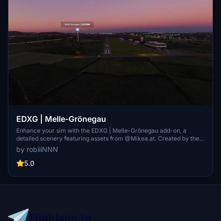
EDXG | Melle-Grönegau
Enhance your sim with the EDXG | Melle-Grönegau add-on, a
detailed scenery featuring assets from @Mikea.at. Created by the
community for an immersive experience - happy flying!
by robiiiNNN
5.0