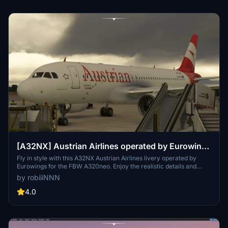
[A32NX] Austrian Airlines operated by Eurowings
- FBW A320neo
Fly in style with this A32NX Austrian Airlines livery operated by
Eurowings for the FBW A320neo. Enjoy the realistic details and
accurate representation of this popular airline. Simply unzip and
by robiiiNNN
drag the folder into your community folder to start your virtual
journey. Be immersed in the world of aviation with this high-quality
4.0
add-on.