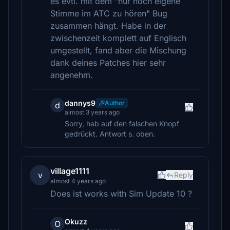
es evtl. mit dem "nur noch eigene
Stimme im ATC zu hören" Bug
zusammen hängt. Habe in der
zwischenzeit komplett auf Englisch
umgestellt, fand aber die Mischung
dank deines Patches hier sehr
angenehm.
dannys9
Author
d
almost 3 years ago
Sorry, hab auf den falschen Knopf
gedrückt. Antwort s. oben.
village1111
v
Reply
almost 4 years ago
Does ist works with Sim Update 10 ?
Okuzz
O