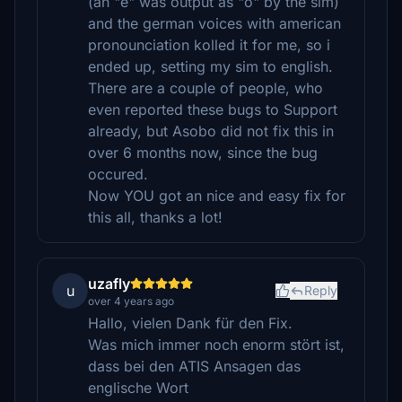
(an "e" was output as "o" by the sim)
and the german voices with american
pronounciation kolled it for me, so i
ended up, setting my sim to english.
There are a couple of people, who
even reported these bugs to Support
already, but Asobo did not fix this in
over 6 months now, since the bug
occured.
Now YOU got an nice and easy fix for
this all, thanks a lot!
uzafly
u
Reply
over 4 years ago
Hallo, vielen Dank für den Fix.
Was mich immer noch enorm stört ist,
dass bei den ATIS Ansagen das
englische Wort