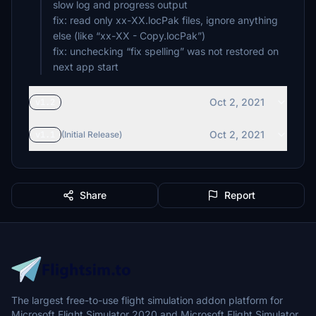
slow log and progress output
fix: read only xx-XX.locPak files, ignore anything
else (like “xx-XX - Copy.locPak”)
fix: unchecking “fix spelling” was not restored on
Oct 2, 2021
v1.2
Oct 2, 2021
v1.1
(Initial Release)
Share
Report
The largest free-to-use flight simulation addon platform for
Microsoft Flight Simulator 2020 and Microsoft Flight Simulator