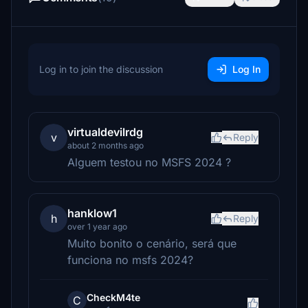
Log in to join the discussion
Log In
virtualdevilrdg
v
Reply
about 2 months ago
Alguem testou no MSFS 2024 ?
hanklow1
h
Reply
over 1 year ago
Muito bonito o cenário, será que
funciona no msfs 2024?
CheckM4te
C