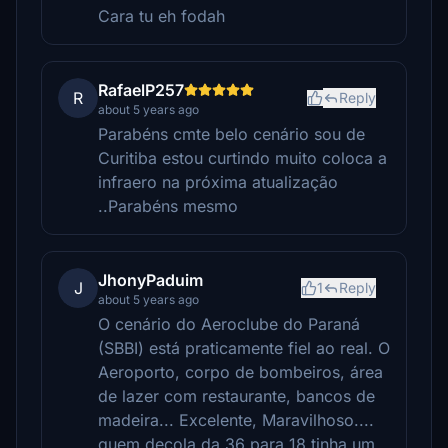
Cara tu eh fodah
RafaelP257
R
Reply
about 5 years ago
Parabéns cmte belo cenário sou de
Curitiba estou curtindo muito coloca a
infraero na próxima atualização
..Parabéns mesmo
JhonyPaduim
J
1
Reply
about 5 years ago
O cenário do Aeroclube do Paraná
(SBBI) está praticamente fiel ao real. O
Aeroporto, corpo de bombeiros, área
de lazer com restaurante, bancos de
madeira... Excelente, Maravilhoso....
quem decola da 36 para 18 tinha um