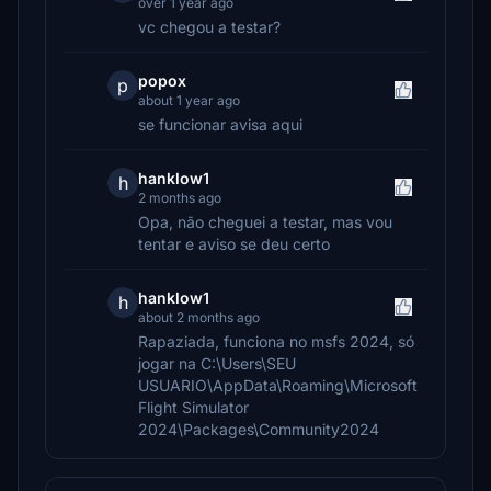
over 1 year ago
vc chegou a testar?
popox
p
about 1 year ago
se funcionar avisa aqui
hanklow1
h
2 months ago
Opa, não cheguei a testar, mas vou
tentar e aviso se deu certo
hanklow1
h
about 2 months ago
Rapaziada, funciona no msfs 2024, só
jogar na C:\Users\SEU
USUARIO\AppData\Roaming\Microsoft
Flight Simulator
2024\Packages\Community2024