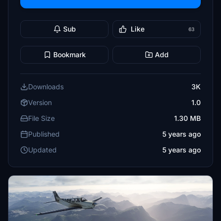
Sub
Like
63
Bookmark
Add
Downloads
3K
Version
1.0
File Size
1.30 MB
Published
5 years ago
Updated
5 years ago