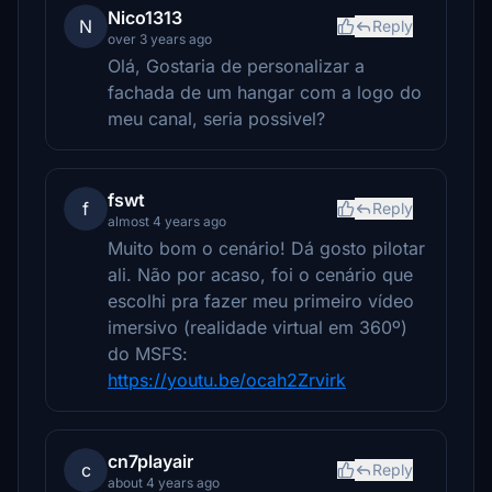
Nico1313
N
Reply
over 3 years ago
Olá, Gostaria de personalizar a
fachada de um hangar com a logo do
meu canal, seria possivel?
fswt
f
Reply
almost 4 years ago
Muito bom o cenário! Dá gosto pilotar
ali. Não por acaso, foi o cenário que
escolhi pra fazer meu primeiro vídeo
imersivo (realidade virtual em 360º)
do MSFS:
https://youtu.be/ocah2Zrvirk
cn7playair
c
Reply
about 4 years ago