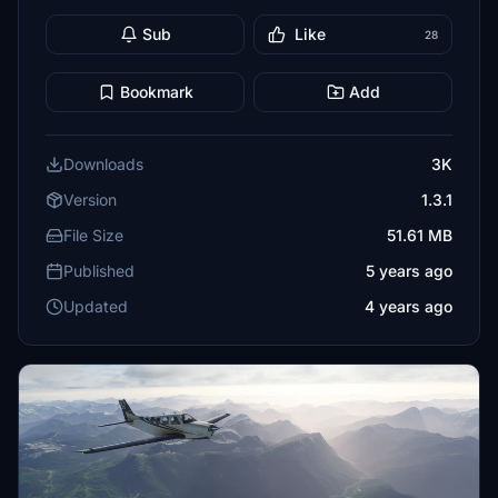
Sub
Like
28
Bookmark
Add
Downloads
3K
Version
1.3.1
File Size
51.61 MB
Published
5 years ago
Updated
4 years ago