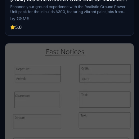
A300
Enhance your ground experience with the Realistic Ground Power
Unit pack for the Inibuilds A300, featuring vibrant paint jobs from
DHL, Portground Leipzig, WISAG, and Swissport. Get ready to add
by GSMS
some color to your standard ground power unit in Microsoft Flight
Simulator.
5.0