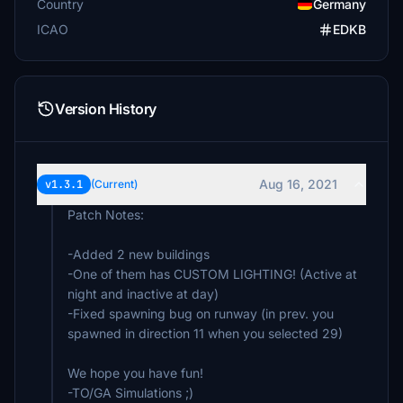
Country
Germany
ICAO
EDKB
Version History
Aug 16, 2021
v1.3.1
(Current)
Patch Notes:
-Added 2 new buildings
-One of them has CUSTOM LIGHTING! (Active at
night and inactive at day)
-Fixed spawning bug on runway (in prev. you
spawned in direction 11 when you selected 29)
We hope you have fun!
-TO/GA Simulations ;)