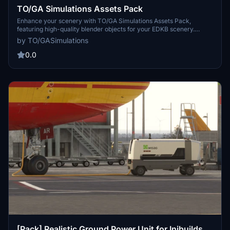
TO/GA Simulations Assets Pack
Enhance your scenery with TO/GA Simulations Assets Pack,
featuring high-quality blender objects for your EDKB scenery.
Export these assets easily with the toolkit and stay tuned for future
by TO/GASimulations
updates with more objects to come. Have fun incorporating these
assets into your flight simulator experience!
0.0
[Pack] Realistic Ground Power Unit for Inibuilds