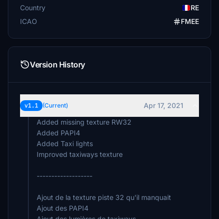
Country
RE
ICAO
FMEE
Version History
Apr 17, 2021
v1.1
(Current)
Added missing texture RW32
Added PAPI4
Added Taxi lights
Improved taxiways texture
-------------------
Ajout de la texture piste 32 qu'il manquait
Ajout des PAPI4
Ajout des lumières de taxiways