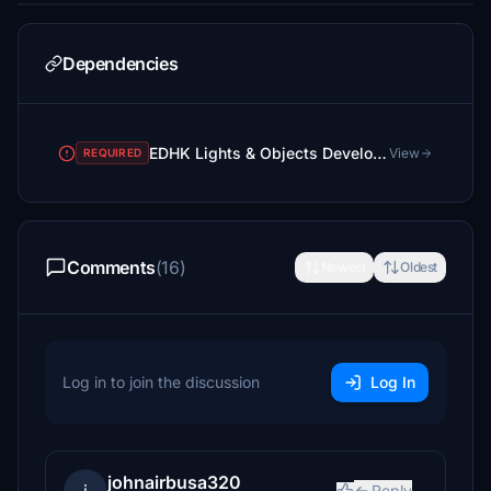
Dependencies
EDHK Lights & Objects Developers Pack (Asset-Pack)
View
REQUIRED
Comments
(16)
Newest
Oldest
Log in to join the discussion
Log In
johnairbusa320
Reply