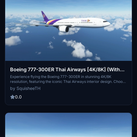
Boeing 777-300ER Thai Airways [4K/8K] (With
Interior)
Experience flying the Boeing 777-300ER in stunning 4K/8K
resolution, featuring the iconic Thai Airways interior design. Choose
from high-quality texture options to enhance your flight simulation
by SquisheeTH
experience.
0.0