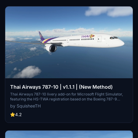
Thai Airways 787-10 | v1.1.1 | (New Method)
Thai Airways 787-10 livery add-on for Microsoft Flight Simulator,
featuring the HS-TWA registration based on the Boeing 787-9
Dreamliner delivery flight in September 2017. Updates include
by SquisheeTH
increased livery resolution and compatibility adjustments.
4.2