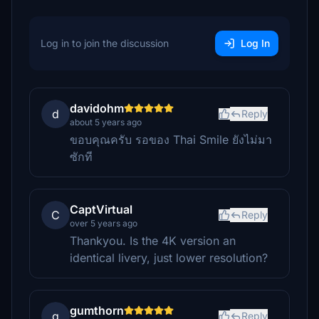
Log in to join the discussion
Log In
davidohm
d
Reply
about 5 years ago
ขอบคุณครับ รอของ Thai Smile ยังไม่มา
ซักที
CaptVirtual
C
Reply
over 5 years ago
Thankyou. Is the 4K version an
identical livery, just lower resolution?
gumthorn
g
Reply