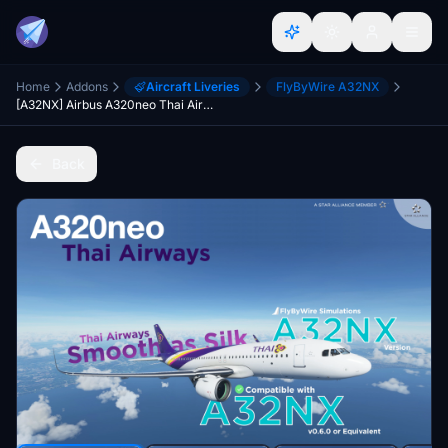
Home
Addons
Aircraft Liveries
FlyByWire A32NX
[A32NX] Airbus A320neo Thai Airways (8K)
Back