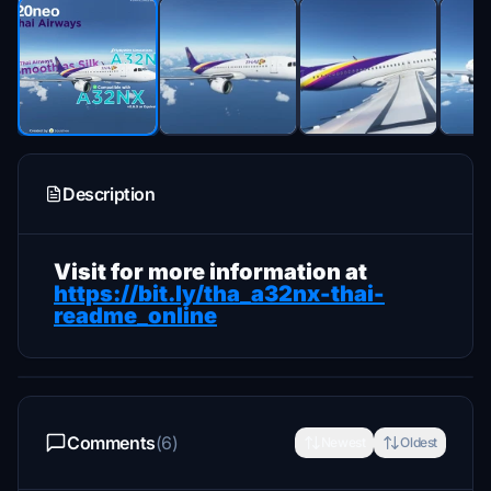
Description
Visit for more information at
https://bit.ly/tha_a32nx-thai-
readme_online
Comments
(6)
Newest
Oldest