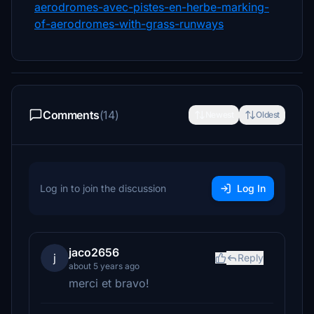
aerodromes-avec-pistes-en-herbe-marking-
of-aerodromes-with-grass-runways
Comments
(14)
Newest
Oldest
Log in to join the discussion
Log In
jaco2656
j
Reply
about 5 years ago
merci et bravo!