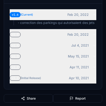
Feb 20, 2022
v1.6
(Current)
- correction des parkings qui autorisaient des jets
Feb 20, 2022
v1.5
Jul 4, 2021
v1.4
May 15, 2021
v1.3
Apr 11, 2021
v1.2
Apr 10, 2021
v1.1
(Initial Release)
Share
Report