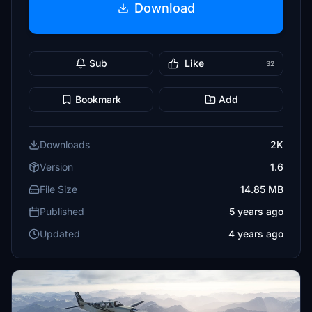
Download
Sub
Like
32
Bookmark
Add
Downloads
2K
Version
1.6
File Size
14.85 MB
Published
5 years ago
Updated
4 years ago