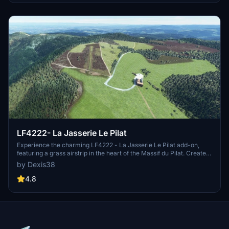
scenery by placing the uncompressed ZIP file in your Community
folder.
LF4222- La Jasserie Le Pilat
Experience the charming LF4222 - La Jasserie Le Pilat add-on,
featuring a grass airstrip in the heart of the Massif du Pilat. Created
by Domtom69, this scenic location offers a short and challenging
by Dexis38
runway measuring 430 x 25. Perfect for VFR flying, dont miss out
on this essential visual point with the iconic antenna on the col de
4.8
loeillon. Explore this unique destination by downloading and placing
the file in your community folder.