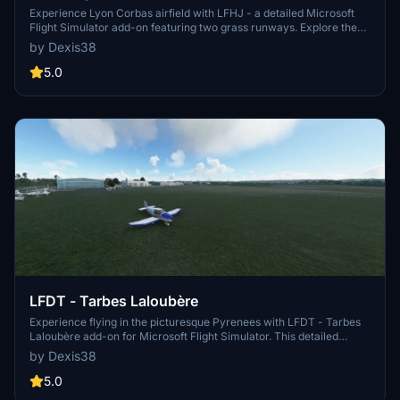
Experience Lyon Corbas airfield with LFHJ - a detailed Microsoft
Flight Simulator add-on featuring two grass runways. Explore the
southern outskirts of Lyon with this authentic recreation utilizing
by Dexis38
generic F2020 buildings. Version 1.2 includes enhanced scenery
details and updated runway markings. Make your virtual flights
5.0
more realistic with this community folder installation.
LFDT - Tarbes Laloubère
Experience flying in the picturesque Pyrenees with LFDT - Tarbes
Laloubère add-on for Microsoft Flight Simulator. This detailed
creation features two grass runways nestled at the foot of the
by Dexis38
stunning mountain range in Tarbes. Explore the aérodrome
dedicated to aéroclub Bigorre and HWings Aviation, complete with
5.0
generic buildings and meticulously crafted taxiways. Install the