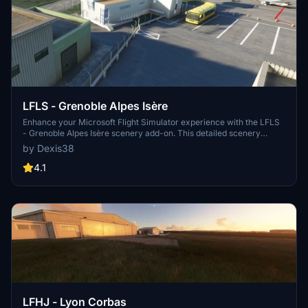
LFLS - Grenoble Alpes Isère
Enhance your Microsoft Flight Simulator experience with the LFLS
- Grenoble Alpes Isère scenery add-on. This detailed scenery
includes the Grenoble airport, the largest in the department,
by Dexis38
featuring 2 runways for your flying enjoyment. With technical
challenges like managing frequent north/south winds, this scenery
4.1
also serves as a great training ground, accommodating aviation
schools like ENAC and AERALP. Explore the reworked airport with
improved buildings, taxiways, parkings, and more, offering a
realistic flight experience.
LFHJ - Lyon Corbas