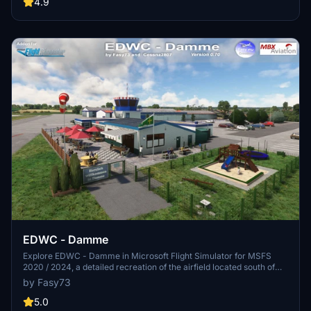
and drag the "fasy-edvi" folder into your Community folder to
4.9
install. Please note the copyright restrictions for non-commercial
use outlined by the author.
EDWC - Damme
Explore EDWC - Damme in Microsoft Flight Simulator for MSFS
2020 / 2024, a detailed recreation of the airfield located south of
Damme in Lower Saxony, Germany. This add-on features
by Fasy73
handmade 3D models, a mix of asphalt and grass runways, and
unique elements like a museum exhibit of a C160D Transall aircraft.
5.0