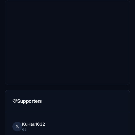
Supporters
KuHau1632
€5