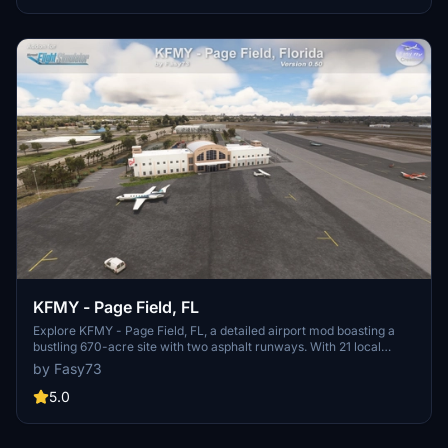
Experience the realism with changing sunshades, a landable
helipad, and more, all crafted from real pictures for an authentic
aviation adventure.
KFMY - Page Field, FL
Explore KFMY - Page Field, FL, a detailed airport mod boasting a
bustling 670-acre site with two asphalt runways. With 21 local
businesses and over 400 based aircraft, this project is a work in
by Fasy73
progress aiming to enhance taxiways, lighting, and more. Discover
the evolving updates and immerse yourself in this thriving aviation
5.0
community.