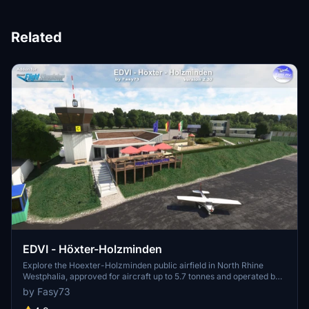
Related
EDVI - Höxter-Holzminden
Explore the Hoexter-Holzminden public airfield in North Rhine
Westphalia, approved for aircraft up to 5.7 tonnes and operated by
Luftsport HÃ¶xter e. V. This add-on offers various flight modes
by Fasy73
including helicopters, gliders, and model airplanes. Simply unzip