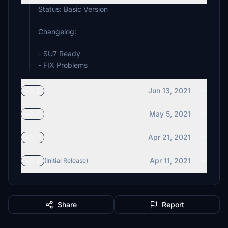
Status: Basic Version
Changelog:
- SU7 Ready
- FIX Problems
Jun 13, 2021
v0.5
May 5, 2021
v0.4
Apr 21, 2021
v0.3
Apr 11, 2021
v0.2
(Initial Release)
Share
Report