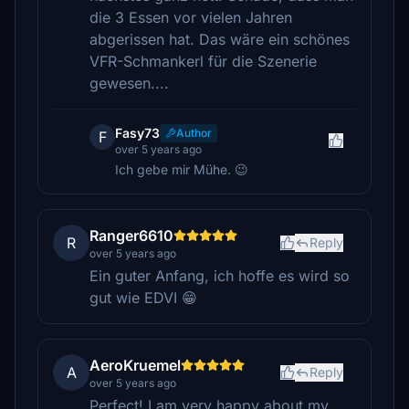
die 3 Essen vor vielen Jahren
abgerissen hat. Das wäre ein schönes
VFR-Schmankerl für die Szenerie
gewesen....
Fasy73
Author
F
over 5 years ago
Ich gebe mir Mühe. 😉
Ranger6610
R
Reply
over 5 years ago
Ein guter Anfang, ich hoffe es wird so
gut wie EDVI 😁
AeroKruemel
A
Reply
over 5 years ago
Perfect! I am very happy about my