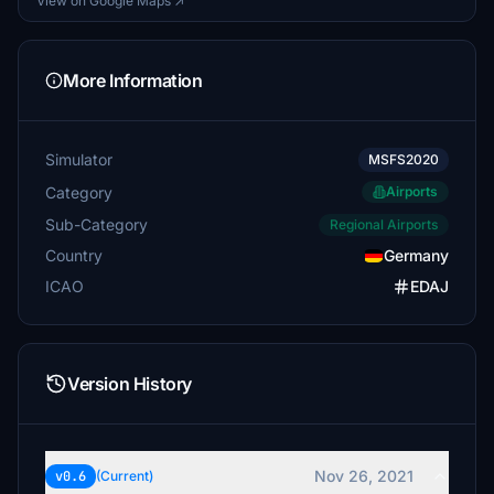
View on Google Maps ↗
More Information
Simulator
MSFS2020
Category
Airports
Sub-Category
Regional Airports
Country
Germany
ICAO
EDAJ
Version History
Nov 26, 2021
v0.6
(Current)