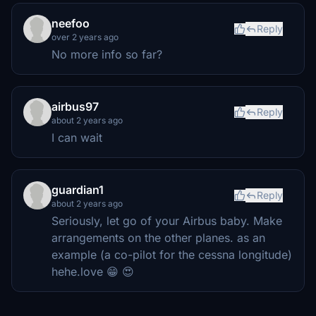
neefoo
Reply
over 2 years ago
No more info so far?
airbus97
Reply
about 2 years ago
I can wait
guardian1
Reply
about 2 years ago
Seriously, let go of your Airbus baby. Make
arrangements on the other planes. as an
example (a co-pilot for the cessna longitude)
hehe.love 😁 😍