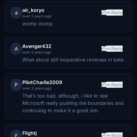
air_koryo
a
Reply
over 2 years ago
womp womp
Avenger432
A
Reply
over 2 years ago
What about still inoperative reverses in beta
PilotCharlie2009
P
Reply
over 2 years ago
That’s too bad, although, I like to see
Microsoft really pushing the boundaries and
continuing to make it a great sim.
Flightj
F
Reply