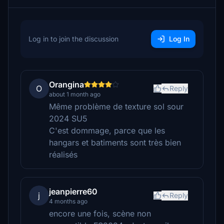
Log in to join the discussion
Log In
Orangina
O
Reply
about 1 month ago
Même problème de texture sol sour
2024 SU5
C'est dommage, parce que les
hangars et batiments sont très bien
réalisés
jeanpierre60
j
Reply
4 months ago
encore une fois, scène non