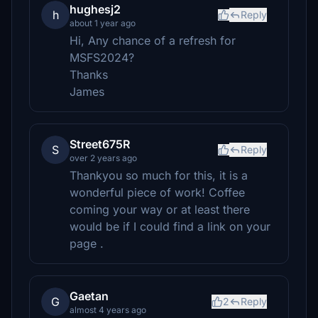
hughesj2
h
Reply
about 1 year ago
Hi, Any chance of a refresh for
MSFS2024?
Thanks
James
Street675R
S
Reply
over 2 years ago
Thankyou so much for this, it is a
wonderful piece of work! Coffee
coming your way or at least there
would be if I could find a link on your
page .
Gaetan
G
2
Reply
almost 4 years ago