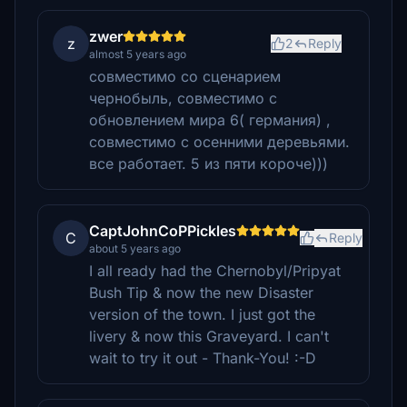
zwer
z
2
Reply
almost 5 years ago
совместимо со сценарием
чернобыль, совместимо с
обновлением мира 6( германия) ,
совместимо с осенними деревьями.
все работает. 5 из пяти короче)))
CaptJohnCoPPickles
C
Reply
about 5 years ago
I all ready had the Chernobyl/Pripyat
Bush Tip & now the new Disaster
version of the town. I just got the
livery & now this Graveyard. I can't
wait to try it out - Thank-You! :-D