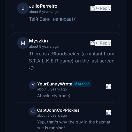
JulioPerreiro
J
Reply
about 5 years ago
Твій Банні написав)))
Myszkin
M
Reply
about 5 years ago
There is a Bloodsucker (a mutant from
S.T.A.L.K.E.R game) on the last screen
:D
YourBunnyWrote
Author
Y
about 5 years ago
Absolutely true!))
CaptJohnCoPPickles
C
about 5 years ago
Yup, that's why the guy in the hazmat
suit is running!