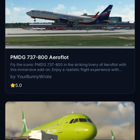
PMDG 737-800 Aeroflot
Fly the iconic PMDG 737-800 in the striking livery of Aeroflot with
this immersive add-on. Enjoy a realistic flight experience with
detailed cockpit instrumentation and accurate flight dynamics.
by YourBunnyWrote
Perfect for fans of Aeroflot and commercial aviation enthusiasts
alike.
5.0