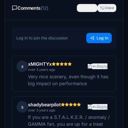
Comments
(12)
Newest
Oldest
Log in to join the discussion
Log In
xMIGHTYx
x
Reply
over 3 years ago
Very nice scenery, even though it has
big impact on performance
shadybearpilot
s
Reply
over 3 years ago
If you are a S.T.A.L.K.E.R. / anomaly /
GAMMA fan, you are up for a treat