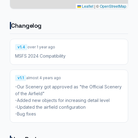
Leaflet
|
©
OpenStreetMap
Changelog
v1.4
over 1 year ago
MSFS 2024 Compatibility
v1.1
almost 4 years ago
-Our Scenery got approved as "the Official Scenery
of the Airfield"
-Added new objects for increasing detail level
-Updated the airfield configuration
-Bug fixes