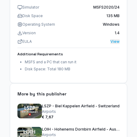
Simulator
MSFS2020/24
Disk Space
135 MB
Operating System
Windows
Version
1.4
EULA
View
Additional Requirements
MSFS and a PC that can run it
Disk Space: Total 180 MB
More by this publisher
LSZP - Biel Kappelen Airfield - Switzerland
Airports
€ 7,67
LOIH - Hohenems Dornbirn Airfield - Austria
Airports