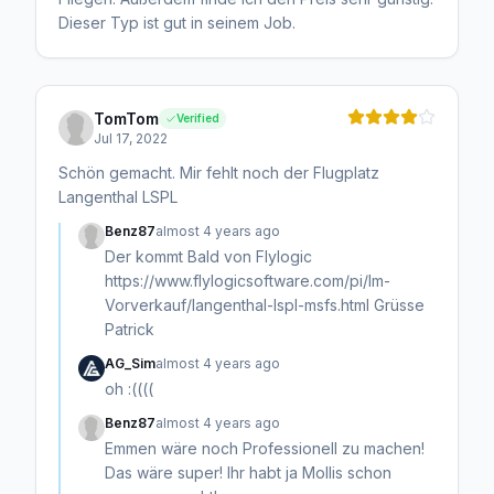
Dieser Typ ist gut in seinem Job.
TomTom
Verified
Jul 17, 2022
Schön gemacht. Mir fehlt noch der Flugplatz
Langenthal LSPL
Benz87
almost 4 years ago
Der kommt Bald von Flylogic
https://www.flylogicsoftware.com/pi/Im-
Vorverkauf/langenthal-lspl-msfs.html Grüsse
Patrick
AG_Sim
almost 4 years ago
oh :((((
Benz87
almost 4 years ago
Emmen wäre noch Professionell zu machen!
Das wäre super! Ihr habt ja Mollis schon