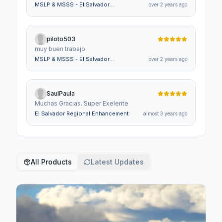
que estan algo desordenados, como iberia en la
MSLP & MSSS - El Salvador
over 2 years ago
zona de la segunda brigada de la fuerza aerea.
International Airports
piloto503
muy buen trabajo
MSLP & MSSS - El Salvador
over 2 years ago
International Airports
SaulPaula
Muchas Gracias. Super Exelente
El Salvador Regional Enhancement
almost 3 years ago
All Products
Latest Updates