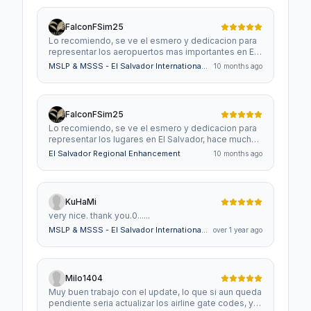
FalconFSim25
Lo recomiendo, se ve el esmero y dedicacion para
representar los aeropuertos mas importantes en El
Salvador, hace mucho mas realista e inmersiva la
MSLP & MSSS - El Salvador International
10 months ago
experiencia de volar, agradezco esta mejora para
Airports
mi querido El Salvador!!!
FalconFSim25
Lo recomiendo, se ve el esmero y dedicacion para
representar los lugares en El Salvador, hace mucho
mas realista e inmersiva la experiencia de volar,
El Salvador Regional Enhancement
10 months ago
agradezco esta mejora, y espero que puedan
agrergar mas lugares en el furturo en mi querido El
Salvador.
KuHaMi
very nice. thank you.0......
MSLP & MSSS - El Salvador International
over 1 year ago
Airports
Milo1404
Muy buen trabajo con el update, lo que si aun queda
pendiente seria actualizar los airline gate codes, ya