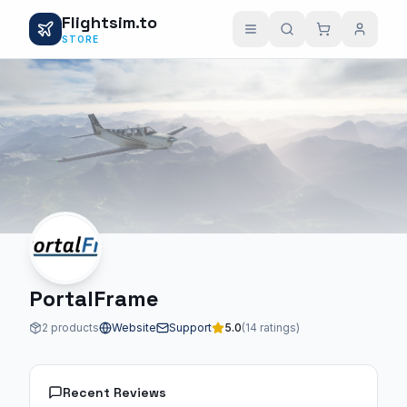
Flightsim.to
STORE
PortalFrame
2 products
Website
Support
5.0
(14 ratings)
Recent Reviews