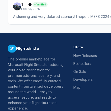
TimHH
Verified
Feb 23, 2025
A stunning and very detailed scenery! I hope a MSFS 2024 co
Store
Flightsim.to
New Releases
The premier marketplace for
Bestsellers
Microsoft Flight Simulator addons,
your go-to destination for
On Sale
premium add-ons, scenery, and
Developers
tools. We offer carefully curated
content from talented developers
Map
around the world – easy to
access, secure, and ready to
enhance your flight simulation
experience.