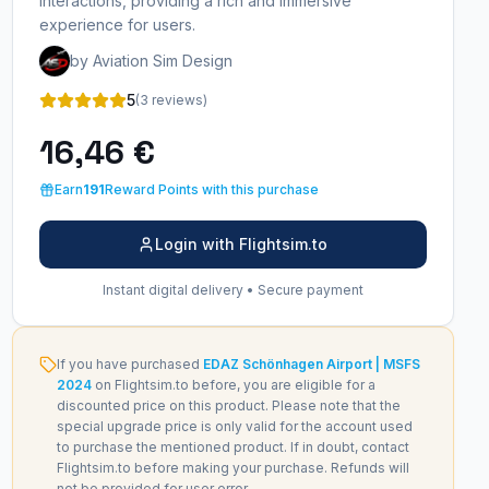
interactions, providing a rich and immersive
experience for users.
by Aviation Sim Design
5
(3 reviews)
16,46 €
Earn
191
Reward Points with this purchase
Login with Flightsim.to
Instant digital delivery • Secure payment
If you have purchased
EDAZ Schönhagen Airport | MSFS
2024
on Flightsim.to before, you are eligible for a
discounted price on this product. Please note that the
special upgrade price is only valid for the account used
to purchase the mentioned product. If in doubt, contact
Flightsim.to before making your purchase. Refunds will
not be provided for user error.