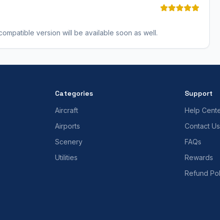
mpatible version will be available soon as well.
Categories
Support
Aircraft
Help Cent
Airports
Contact Us
Scenery
FAQs
Utilities
Rewards
Refund Pol