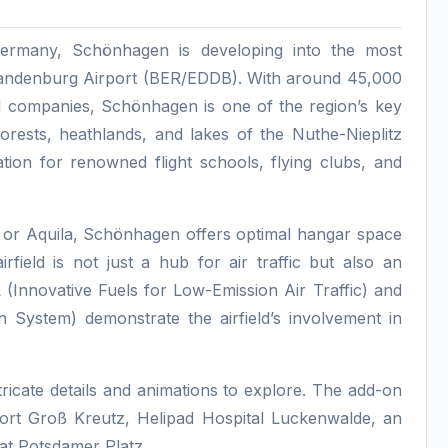
 Germany, Schönhagen is developing into the most
in Brandenburg Airport (BER/EDDB). With around 45,000
1 companies, Schönhagen is one of the region’s key
rests, heathlands, and lakes of the Nuthe-Nieplitz
tion for renowned flight schools, flying clubs, and
 or Aquila, Schönhagen offers optimal hangar space
field is not just a hub for air traffic but also an
L (Innovative Fuels for Low-Emission Air Traffic) and
System) demonstrate the airfield’s involvement in
ricate details and animations to explore. The add-on
liport Groß Kreutz, Helipad Hospital Luckenwalde, an
at Potsdamer Platz.