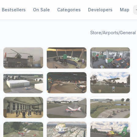
Bestsellers
On Sale
Categories
Developers
Map
Store
/
Airports
/
General 
1 / 24