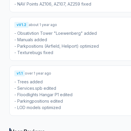
- NAV Points AZ106, AZ107, AZ259 fixed
vV1.2
about 1 year ago
- Obsativtion Tower "Loewenberg" added
- Manuals added
- Parkpositions (Airfield, Heliport) optimized
- Texturebugs fixed
v1.1
over 1 year ago
- Trees added
- Services.spb edited
- Floodlights Hangar P1 edited
- Parkingpositions edited
- LOD models optimized